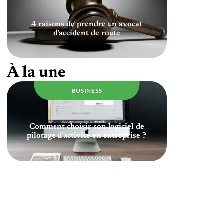
4 raisons de prendre un avocat
d’accident de route
À la une
BUSINESS
Comment choisir son logiciel de
pilotage d’activité en entreprise ?