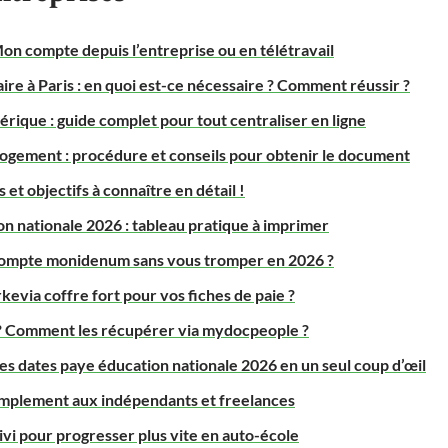
n compte depuis l’entreprise ou en télétravail
re à Paris : en quoi est-ce nécessaire ? Comment réussir ?
rique : guide complet pour tout centraliser en ligne
ogement : procédure et conseils pour obtenir le document
 et objectifs à connaître en détail !
on nationale 2026 : tableau pratique à imprimer
ompte monidenum sans vous tromper en 2026 ?
via coffre fort pour vos fiches de paie ?
 ? Comment les récupérer via mydocpeople ?
les dates paye éducation nationale 2026 en un seul coup d’œil
implement aux indépendants et freelances
ivi pour progresser plus vite en auto-école