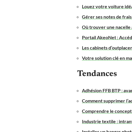
Louez votre voiture idéa
Gérer ses notes de frais
Où trouver une nacelle 
Portail AkeoNet : Accéde
Les cabinets d’outplac
Votre solution clé en ma
Tendances
Adhésion FFB BTP : ava
Comment supprimer l’act
Comprendre le concept 
Industrie textile : intr
Installer un hangar pho