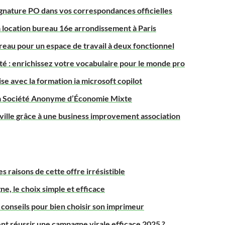
gnature PO dans vos correspondances officielles
la location bureau 16e arrondissement à Paris
au pour un espace de travail à deux fonctionnel
 : enrichissez votre vocabulaire pour le monde pro
e avec la formation ia microsoft copilot
 la Société Anonyme d’Économie Mixte
ille grâce à une business improvement association
s raisons de cette offre irrésistible
ne, le choix simple et efficace
 conseils pour bien choisir son imprimeur
nt réussir une campagne virale efficace 2025 ?