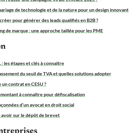
 mariage de technologie et de la nature pour un design innovant
créer pour générer des leads qualifiés en B2B ?
g de marque : une approche taillée pour les PME
on
: les étapes et clés à connaître
assement du seuil de TVA et quelles solutions adopter
re un contrat en CESU ?
 montant à connaître pour défiscalisation
onnées d’un avocat en droit social
à avoir sur le dépôt de brevet
ntreprises