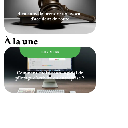
4 raisons de prendre un avocat
d’accident de route
À la une
BUSINESS
Comment choisir son logiciel de
pilotage d’activité en entreprise ?