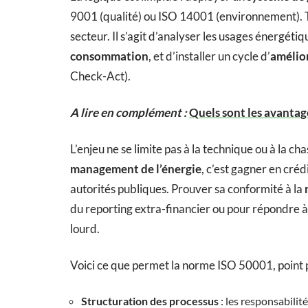
9001 (qualité) ou ISO 14001 (environnement). To
secteur. Il s’agit d’analyser les usages énergétiq
consommation
, et d’installer un cycle d’
amélio
Check-Act).
A lire en complément :
Quels sont les avantage
L’enjeu ne se limite pas à la technique ou à la c
management de l’énergie
, c’est gagner en créd
autorités publiques. Prouver sa conformité à la
du reporting extra-financier ou pour répondre à 
lourd.
Voici ce que permet la norme ISO 50001, point p
Structuration des processus
: les responsabilité