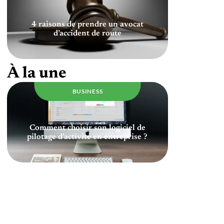
4 raisons de prendre un avocat
d’accident de route
À la une
BUSINESS
Comment choisir son logiciel de
pilotage d’activité en entreprise ?