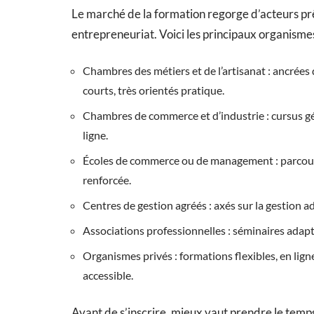
Le marché de la formation regorge d’acteurs prê
entrepreneuriat. Voici les principaux organismes
Chambres des métiers et de l’artisanat : ancrées 
courts, très orientés pratique.
Chambres de commerce et d’industrie : cursus géné
ligne.
Écoles de commerce ou de management : parcour
renforcée.
Centres de gestion agréés : axés sur la gestion 
Associations professionnelles : séminaires adapté
Organismes privés : formations flexibles, en lign
accessible.
Avant de s’inscrire, mieux vaut prendre le temps