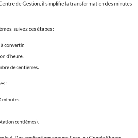
entre de Gestion, il simplifie la transformation des minutes
èmes, suivez ces étapes :
à convertir.
ion d’heure.
ombre de centièmes.
es :
0 minutes.
otation centièmes).
calcul. Des applications comme Excel ou Google Sheets