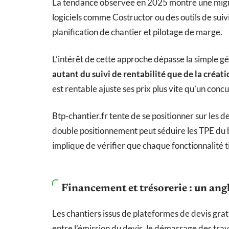
La tendance observée en 2025 montre une migrat
logiciels comme Costructor ou des outils de suiv
planification de chantier et pilotage de marge.
L’intérêt de cette approche dépasse la simple g
autant du suivi de rentabilité que de la créati
est rentable ajuste ses prix plus vite qu’un concu
Btp-chantier.fr tente de se positionner sur les d
double positionnement peut séduire les TPE du bâ
implique de vérifier que chaque fonctionnalité t
Financement et trésorerie : un ang
Les chantiers issus de plateformes de devis grat
entre l’émission du devis, le démarrage des trav