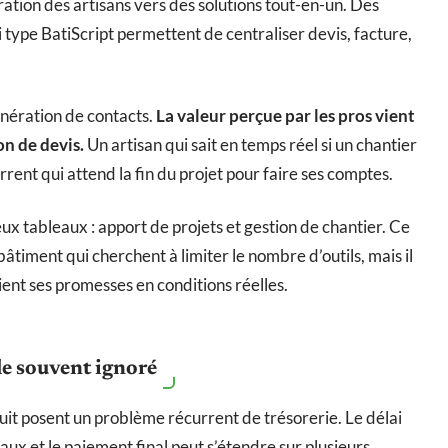
ion des artisans vers des solutions tout-en-un. Des
i type BatiScript permettent de centraliser devis, facture,
énération de contacts.
La valeur perçue par les pros vient
on de devis.
Un artisan qui sait en temps réel si un chantier
rrent qui attend la fin du projet pour faire ses comptes.
eux tableaux : apport de projets et gestion de chantier. Ce
timent qui cherchent à limiter le nombre d’outils, mais il
ient ses promesses en conditions réelles.
le souvent ignoré
uit posent un problème récurrent de trésorerie. Le délai
aux et le paiement final peut s’étendre sur plusieurs