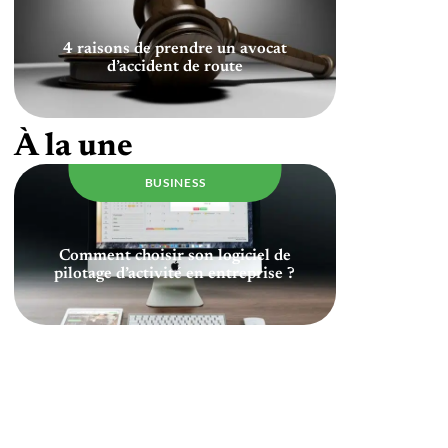
4 raisons de prendre un avocat
d’accident de route
À la une
BUSINESS
Comment choisir son logiciel de
pilotage d’activité en entreprise ?